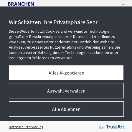
BRANCHEN
Wir Schätzen Ihre Privatsphäre Sehr
CYBER SOLUTIONS
Diese Website nutzt Cookies und verwandte Technologien
gemäß der Beschreibung in unserer Datenschutzrichtlinie zu
OPENBLUE
Zwecken, zu denen unter anderem der Betrieb der Website,
Analyse, verbessertes Nutzererlebnis und Werbung zählen. Sie
können unserer Nutzung dieser Technologien zustimmen oder
Ihre eigenen Präferenzen verwalten.
SMART BUILDINGS
Alles Akzeptieren
Über uns
Auswahl Verwalten
Alle Ablehnen
© 2026 Johnson Controls Inc. All rights reserved.
Barrierefreiheit
AGB
Privacy
Suppliers
Terms and Conditions
Cookie-Präferenzen
Impressum
Datenschutzerklärung
Von: