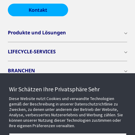
Kontakt
Produkte und Lösungen
LIFECYCLE-SERVICES
BRANCHEN
Wir Schätzen Ihre Privatsphäre Sehr
CYBER SOLUTIONS
Diese Website nutzt Cookies und verwandte Technologien
gemäß der Beschreibung in unserer Datenschutzrichtlinie zu
OPENBLUE
Zwecken, zu denen unter anderem der Betrieb der Website,
Analyse, verbessertes Nutzererlebnis und Werbung zählen. Sie
können unserer Nutzung dieser Technologien zustimmen oder
Ihre eigenen Präferenzen verwalten.
SMART BUILDINGS