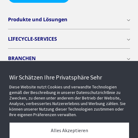
Produkte und Lösungen
LIFECYCLE-SERVICES
BRANCHEN
Wir Schätzen Ihre Privatsphäre Sehr
CYBER SOLUTIONS
Diese Website nutzt Cookies und verwandte Technologien
gemäß der Beschreibung in unserer Datenschutzrichtlinie zu
OPENBLUE
Zwecken, zu denen unter anderem der Betrieb der Website,
Analyse, verbessertes Nutzererlebnis und Werbung zählen. Sie
können unserer Nutzung dieser Technologien zustimmen oder
Ihre eigenen Präferenzen verwalten.
SMART BUILDINGS
Alles Akzeptieren
Über uns