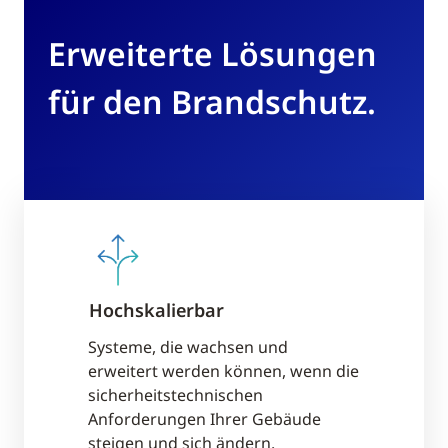
Erweiterte Lösungen
für den Brandschutz.
Hochskalierbar
Kontinuie
Unterstü
Systeme, die wachsen und
erweitert werden können, wenn die
n bieten
Örtliche Ni
sicherheitstechnischen
 und Hilfe
kontinuierl
Anforderungen Ihrer Gebäude
Normen,
bei der Ein
steigen und sich ändern.