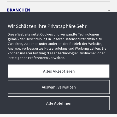
BRANCHEN
Wir Schätzen Ihre Privatsphäre Sehr
CYBER SOLUTIONS
Diese Website nutzt Cookies und verwandte Technologien
gemäß der Beschreibung in unserer Datenschutzrichtlinie zu
OPENBLUE
Zwecken, zu denen unter anderem der Betrieb der Website,
Analyse, verbessertes Nutzererlebnis und Werbung zählen. Sie
können unserer Nutzung dieser Technologien zustimmen oder
Ihre eigenen Präferenzen verwalten.
SMART BUILDINGS
Alles Akzeptieren
Über uns
Auswahl Verwalten
Alle Ablehnen
© 2026 Johnson Controls Inc. All rights reserved.
Barrierefreiheit
AGB
Privacy
Suppliers