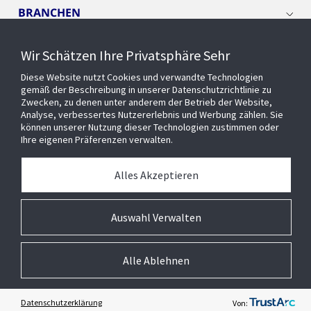
BRANCHEN
Wir Schätzen Ihre Privatsphäre Sehr
CYBER SOLUTIONS
Diese Website nutzt Cookies und verwandte Technologien
gemäß der Beschreibung in unserer Datenschutzrichtlinie zu
OPENBLUE
Zwecken, zu denen unter anderem der Betrieb der Website,
Analyse, verbessertes Nutzererlebnis und Werbung zählen. Sie
können unserer Nutzung dieser Technologien zustimmen oder
Ihre eigenen Präferenzen verwalten.
SMART BUILDINGS
Alles Akzeptieren
Über uns
Auswahl Verwalten
Alle Ablehnen
© 2026 Johnson Controls Inc. All rights reserved.
Barrierefreiheit
AGB
Privacy
Suppliers
Terms and Conditions
Cookie-Präferenzen
Impressum
Datenschutzerklärung
Von: