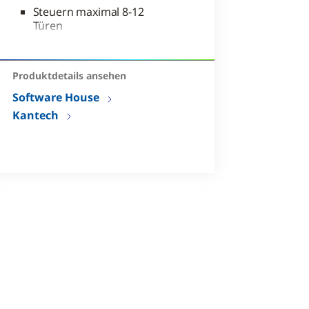
Steuern maximal 8-12
Türen
Einfach zu installierende
Starterpacks für ein
komplettes
Produktdetails ansehen
Zutrittskontrollsystem
Software House
Ermöglichen die
Kantech
Erweiterung in Schritte von
jeweils einer Tür, zwei
Türen und vier Türen