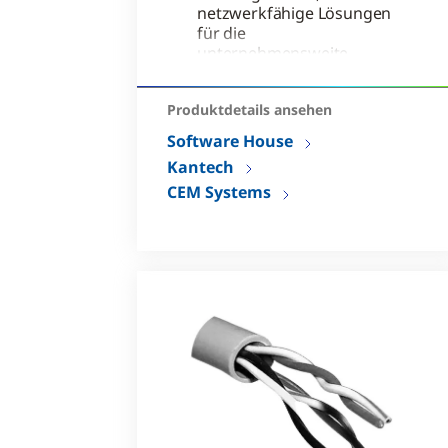
netzwerkfähige Lösungen
für die
unternehmensweite
Zutrittskontrolle
Enthält erweiterte
Produktdetails ansehen
Clustering-Funktionen,
Software House
Türüberwachung und Anti-
Passback-Funktionen
Kantech
CEM Systems
Hohe Verschlüsselungs-
und Backup-
Kommunikationspfade