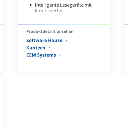
Intelligente Lesegeräte mit
kombinierter
Steuerungsfunktionalität
Biometrische Technologie
für
Produktdetails ansehen
Hochsicherheitsanwendungen
Software House
Smartcard-Lesegeräte und
Kantech
Mobilzugriffs-Lesegeräte
CEM Systems
lieferbar