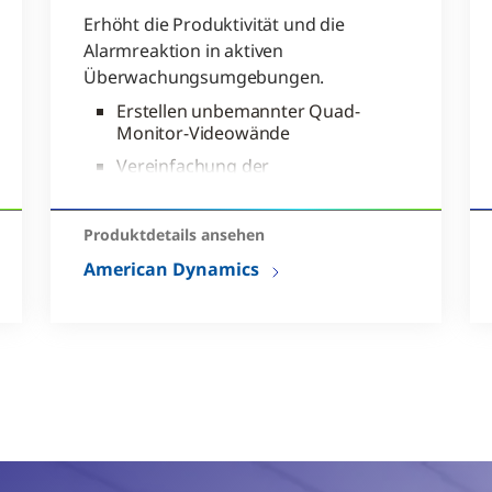
Erhöht die Produktivität und die
Alarmreaktion in aktiven
Überwachungsumgebungen.
Erstellen unbemannter Quad-
Monitor-Videowände
Vereinfachung der
Zusammenarbeit zwischen
victor Client-Bedienerstationen
Produktdetails ansehen
Videos innerhalb des gesamten
victor-Ökosystems versenden
American Dynamics